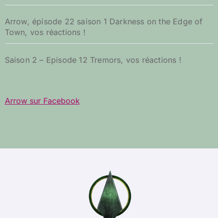
Arrow, épisode 22 saison 1 Darkness on the Edge of
Town, vos réactions !
Saison 2 – Episode 12 Tremors, vos réactions !
Arrow sur Facebook