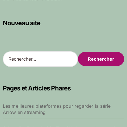
Nouveau site
R
e
c
h
e
r
Pages et Articles Phares
c
h
e
Les meilleures plateformes pour regarder la série
r
Arrow en streaming
: