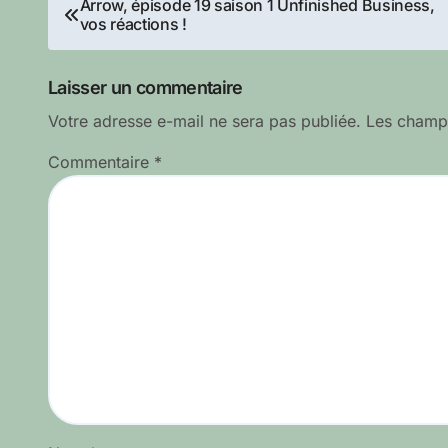
Navigation
Arrow, épisode 19 saison 1 Unfinished Business,
vos réactions !
de
l’article
Laisser un commentaire
Votre adresse e-mail ne sera pas publiée.
Les champs
Commentaire
*