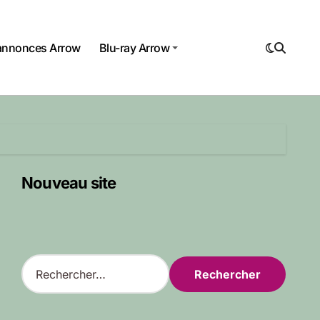
annonces Arrow
Blu-ray Arrow
Nouveau site
R
e
c
h