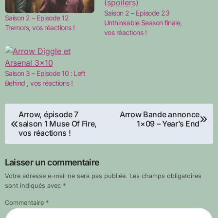
Saison 2 – Episode 23
Saison 2 – Episode 12
Unthinkable Season finale,
Tremors, vos réactions !
vos réactions !
Saison 3 – Episode 10 : Left
Behind , vos réactions !
Navigation
Arrow, épisode 7
Arrow Bande annonce
saison 1 Muse Of Fire,
1×09 – Year’s End
de
vos réactions !
l’article
Laisser un commentaire
Votre adresse e-mail ne sera pas publiée.
Les champs obligatoires
sont indiqués avec
*
Commentaire
*