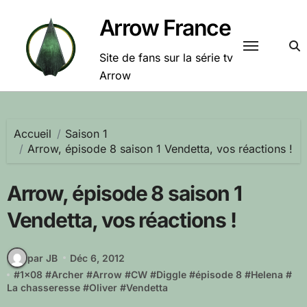
Passer
Arrow France
au
contenu
Site de fans sur la série tv
Arrow
Accueil
Saison 1
Arrow, épisode 8 saison 1 Vendetta, vos réactions !
Arrow, épisode 8 saison 1
Vendetta, vos réactions !
par JB
Déc 6, 2012
#
1x08
#
Archer
#
Arrow
#
CW
#
Diggle
#
épisode 8
#
Helena
#
La chasseresse
#
Oliver
#
Vendetta