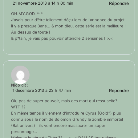
Répondre
21 novembre 2013 à 14 h 00 min
OH.MY.GOD. *-*
J’avais peur d’être tellement déçu lors de l’annonce du projet
il y a presque 3ans… & mon dieu, cette série est la meilleure !
Au dessus de toute !
& p*tain, je vais pas pouvoir attendre 2 semaines ! >.<
Nico
dit :
Répondre
1 décembre 2013 à 23 h 47 min
Ok, pas de super pouvoir, mais des mort qui ressuscite?
WTF ??
En même temps il viennent d’introduire Cyrus (Gold?) plus
connu sous le nom de Solomon Grundy le zombie immortel
(Bat univers) : ils vont encore massacrer un super
personnage…
Malcolm le père de Théa ??…. « ♪♫ DALLAS ton univers