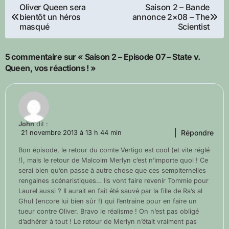
Navigation
Oliver Queen sera
Saison 2 – Bande
bientôt un héros
annonce 2×08 – The
de
masqué
Scientist
l’article
5 commentaire sur « Saison 2 – Episode 07 – State v.
Queen, vos réactions ! »
John
dit :
Répondre
21 novembre 2013 à 13 h 44 min
Bon épisode, le retour du comte Vertigo est cool (et vite réglé
!), mais le retour de Malcolm Merlyn c’est n’importe quoi ! Ce
serai bien qu’on passe à autre chose que ces sempiternelles
rengaines scénaristiques… Ils vont faire revenir Tommie pour
Laurel aussi ? Il aurait en fait été sauvé par la fille de Ra’s al
Ghul (encore lui bien sûr !) qui l’entraine pour en faire un
tueur contre Oliver. Bravo le réalisme ! On n’est pas obligé
d’adhérer à tout ! Le retour de Merlyn n’était vraiment pas