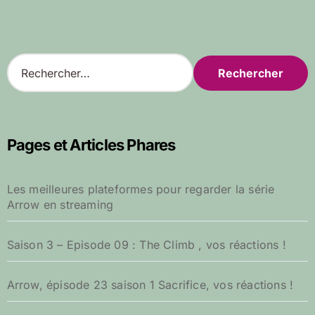
R
e
c
h
e
r
Pages et Articles Phares
c
h
e
Les meilleures plateformes pour regarder la série
r
Arrow en streaming
:
Saison 3 – Episode 09 : The Climb , vos réactions !
Arrow, épisode 23 saison 1 Sacrifice, vos réactions !