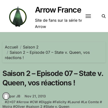
Passer
Arrow France
au
contenu
Site de fans sur la série tv
Arrow
Accueil
Saison 2
Saison 2 – Episode 07 – State v. Queen, vos
réactions !
Saison 2 – Episode 07 – State v.
Queen, vos réactions !
par JB
Nov 21, 2013
#
2x07
#
Arrow
#
CW
#
Diggle
#
Felicity
#
Laurel
#
Le Comte
#
Moira
#
Oliver
#
saison 2
#
State v. Queen