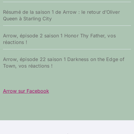
Résumé de la saison 1 de Arrow : le retour d’Oliver
Queen à Starling City
Arrow, épisode 2 saison 1 Honor Thy Father, vos
réactions !
Arrow, épisode 22 saison 1 Darkness on the Edge of
Town, vos réactions !
Arrow sur Facebook