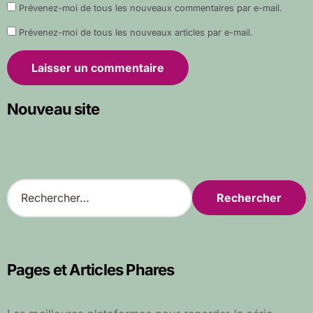
Prévenez-moi de tous les nouveaux commentaires par e-mail.
Prévenez-moi de tous les nouveaux articles par e-mail.
Nouveau site
R
e
c
h
e
r
Pages et Articles Phares
c
h
e