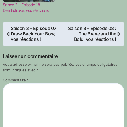
Saison 2 – Episode 18
Deathstroke, vos réactions !
Navigation
Saison 3 – Episode 07 :
Saison 3 – Episode 08 :
Draw Back Your Bow,
The Brave and the
de
vos réactions !
Bold, vos réactions !
l’article
Laisser un commentaire
Votre adresse e-mail ne sera pas publiée.
Les champs obligatoires
sont indiqués avec
*
Commentaire
*