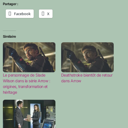
Partager :
Facebook
X
Similaire
Le personnage de Slade
Deathstroke bientôt de retour
Wilson dans la série Arrow :
dans Arrow
origines, transformation et
héritage