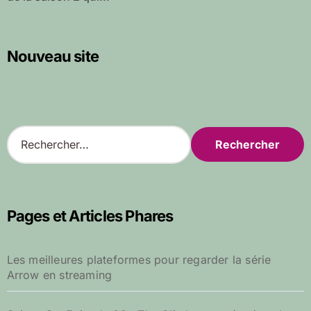
Nouveau site
R
e
c
h
e
r
Pages et Articles Phares
c
h
e
Les meilleures plateformes pour regarder la série
r
Arrow en streaming
: