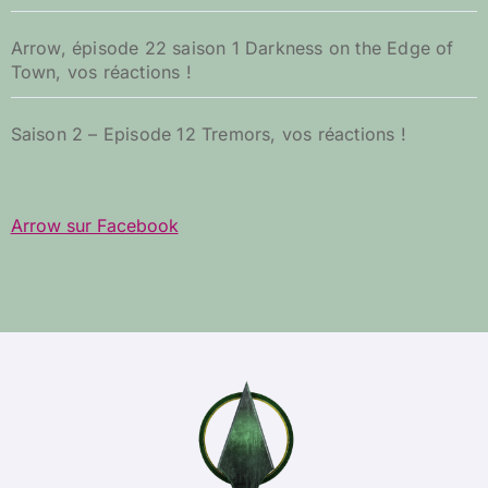
Arrow, épisode 22 saison 1 Darkness on the Edge of
Town, vos réactions !
Saison 2 – Episode 12 Tremors, vos réactions !
Arrow sur Facebook