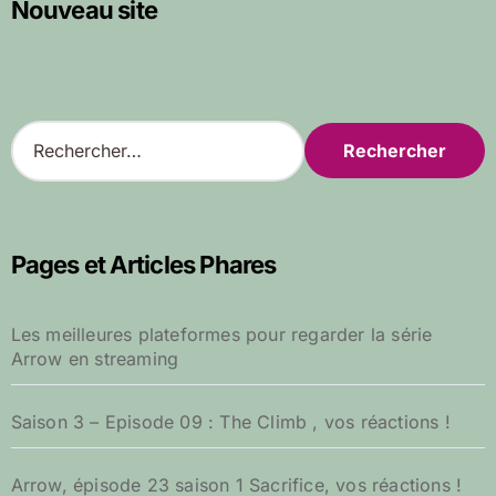
Nouveau site
R
e
c
h
e
r
Pages et Articles Phares
c
h
e
Les meilleures plateformes pour regarder la série
r
Arrow en streaming
:
Saison 3 – Episode 09 : The Climb , vos réactions !
Arrow, épisode 23 saison 1 Sacrifice, vos réactions !