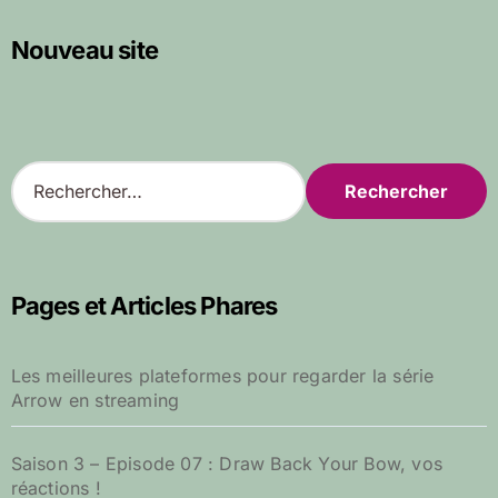
Nouveau site
R
e
c
h
e
r
Pages et Articles Phares
c
h
e
Les meilleures plateformes pour regarder la série
r
Arrow en streaming
:
Saison 3 – Episode 07 : Draw Back Your Bow, vos
réactions !