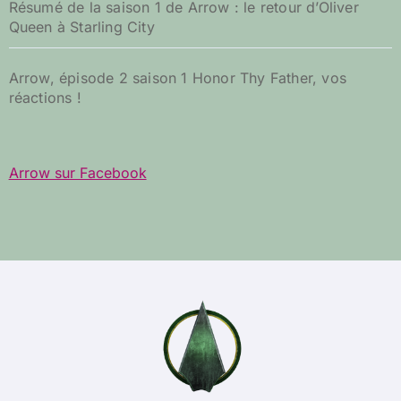
Résumé de la saison 1 de Arrow : le retour d’Oliver
Queen à Starling City
Arrow, épisode 2 saison 1 Honor Thy Father, vos
réactions !
Arrow sur Facebook