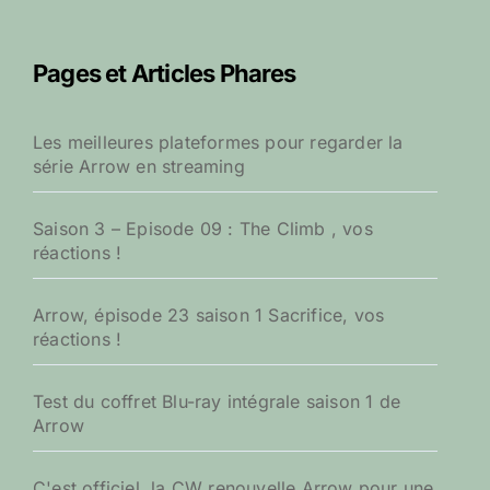
h
e
r
Pages et Articles Phares
c
h
e
Les meilleures plateformes pour regarder la
r
série Arrow en streaming
:
Saison 3 – Episode 09 : The Climb , vos
réactions !
Arrow, épisode 23 saison 1 Sacrifice, vos
réactions !
Test du coffret Blu-ray intégrale saison 1 de
Arrow
C'est officiel, la CW renouvelle Arrow pour une