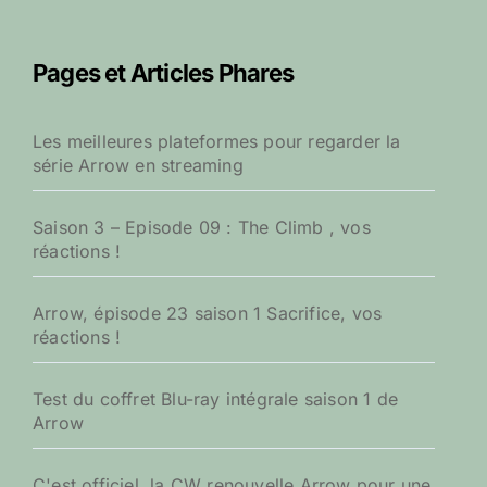
h
e
r
Pages et Articles Phares
c
h
e
Les meilleures plateformes pour regarder la
r
série Arrow en streaming
:
Saison 3 – Episode 09 : The Climb , vos
réactions !
Arrow, épisode 23 saison 1 Sacrifice, vos
réactions !
Test du coffret Blu-ray intégrale saison 1 de
Arrow
C'est officiel, la CW renouvelle Arrow pour une