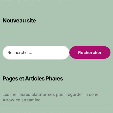
Nouveau site
R
e
c
h
e
r
Pages et Articles Phares
c
h
e
Les meilleures plateformes pour regarder la série
r
Arrow en streaming
: