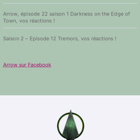
Arrow, épisode 22 saison 1 Darkness on the Edge of
Town, vos réactions !
Saison 2 – Episode 12 Tremors, vos réactions !
Arrow sur Facebook