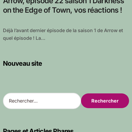
Arrow, épisode 22 saison 1 Darkness
on the Edge of Town, vos réactions !
Déjà l’avant dernier épisode de la saison 1 de Arrow et
quel épisode ! La...
Nouveau site
R
e
c
h
e
r
Pages et Articles Phares