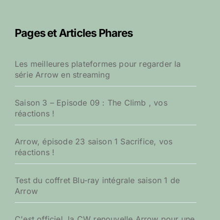
h
e
r
Pages et Articles Phares
c
h
e
Les meilleures plateformes pour regarder la
r
série Arrow en streaming
:
Saison 3 – Episode 09 : The Climb , vos
réactions !
Arrow, épisode 23 saison 1 Sacrifice, vos
réactions !
Test du coffret Blu-ray intégrale saison 1 de
Arrow
C'est officiel, la CW renouvelle Arrow pour une