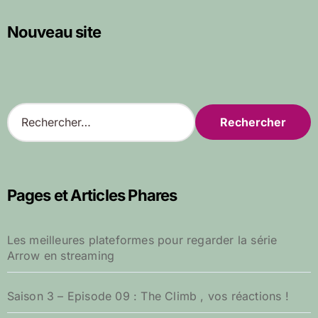
Nouveau site
R
e
c
h
e
r
Pages et Articles Phares
c
h
e
Les meilleures plateformes pour regarder la série
r
Arrow en streaming
:
Saison 3 – Episode 09 : The Climb , vos réactions !