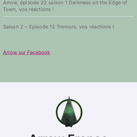
Arrow, épisode 22 saison 1 Darkness on the Edge of
Town, vos réactions !
Saison 2 – Episode 12 Tremors, vos réactions !
Arrow sur Facebook