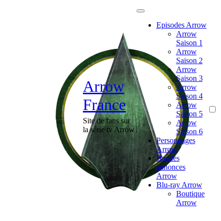
Passer
au
Episodes Arrow
contenu
Arrow
Saison 1
Arrow
Saison 2
Arrow
Saison 3
Arrow
Arrow
Saison 4
France
Arrow
Saison 5
Site de fans sur
Arrow
la série tv Arrow
Saison 6
Personnages
Arrow
Bandes
annonces
Arrow
Blu-ray Arrow
Boutique
Arrow