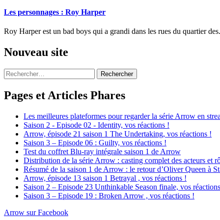
Les personnages : Roy Harper
Roy Harper est un bad boys qui a grandi dans les rues du quartier des.
Nouveau site
Rechercher :
Pages et Articles Phares
Les meilleures plateformes pour regarder la série Arrow en str
Saison 2 - Episode 02 - Identity, vos réactions !
Arrow, épisode 21 saison 1 The Undertaking, vos réactions !
Saison 3 – Episode 06 : Guilty, vos réactions !
Test du coffret Blu-ray intégrale saison 1 de Arrow
Distribution de la série Arrow : casting complet des acteurs et rô
Résumé de la saison 1 de Arrow : le retour d’Oliver Queen à St
Arrow, épisode 13 saison 1 Betrayal , vos réactions !
Saison 2 – Episode 23 Unthinkable Season finale, vos réactions
Saison 3 – Episode 19 : Broken Arrow , vos réactions !
Arrow sur Facebook