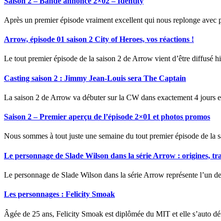
Saison 2 – Bande annonce 2×02 – Identity
Après un premier épisode vraiment excellent qui nous replonge avec p
Arrow, épisode 01 saison 2 City of Heroes, vos réactions !
Le tout premier épisode de la saison 2 de Arrow vient d’être diffusé hie
Casting saison 2 : Jimmy Jean-Louis sera The Captain
La saison 2 de Arrow va débuter sur la CW dans exactement 4 jours et
Saison 2 – Premier aperçu de l’épisode 2×01 et photos promos
Nous sommes à tout juste une semaine du tout premier épisode de la s
Le personnage de Slade Wilson dans la série Arrow : origines, tr
Le personnage de Slade Wilson dans la série Arrow représente l’un des
Les personnages : Felicity Smoak
Âgée de 25 ans, Felicity Smoak est diplômée du MIT et elle s’auto d