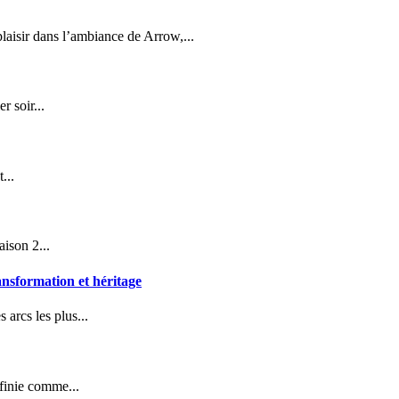
laisir dans l’ambiance de Arrow,...
r soir...
...
aison 2...
ansformation et héritage
 arcs les plus...
éfinie comme...