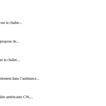
sur la chaîne...
 propose de...
ur la chaîne...
ablement dans l’ambiance...
haîne américaine CW,...