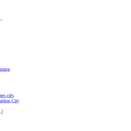
..
eaming
les clés
arling City
 !