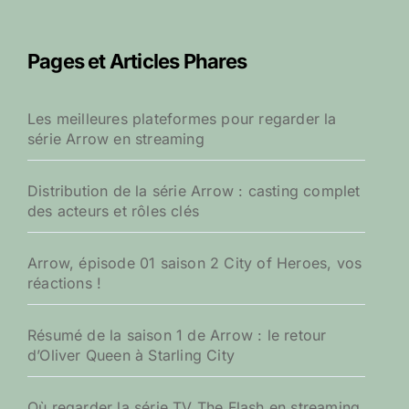
h
e
r
Pages et Articles Phares
c
h
e
Les meilleures plateformes pour regarder la
r
série Arrow en streaming
:
Distribution de la série Arrow : casting complet
des acteurs et rôles clés
Arrow, épisode 01 saison 2 City of Heroes, vos
réactions !
Résumé de la saison 1 de Arrow : le retour
d’Oliver Queen à Starling City
Où regarder la série TV The Flash en streaming