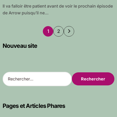
Il va falloir être patient avant de voir le prochain épisode
de Arrow puisqu’il ne...
Pagination
1
2
des
Nouveau site
publications
R
e
c
h
e
r
Pages et Articles Phares
c
h