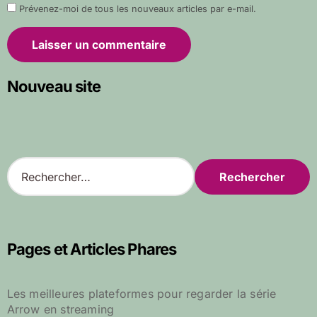
Prévenez-moi de tous les nouveaux articles par e-mail.
Nouveau site
R
e
c
h
e
r
Pages et Articles Phares
c
h
e
Les meilleures plateformes pour regarder la série
r
Arrow en streaming