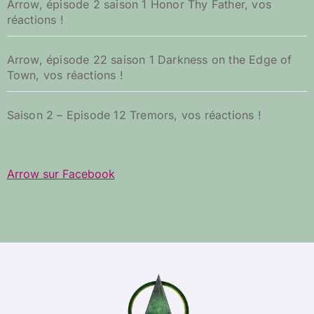
Arrow, épisode 2 saison 1 Honor Thy Father, vos
réactions !
Arrow, épisode 22 saison 1 Darkness on the Edge of
Town, vos réactions !
Saison 2 – Episode 12 Tremors, vos réactions !
Arrow sur Facebook