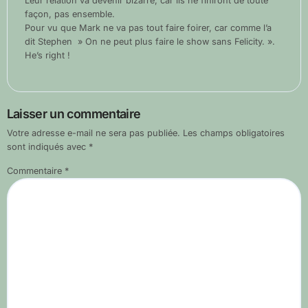
Leur relation va devenir bizarre, car ils ne finiront de toute
façon, pas ensemble.
Pour vu que Mark ne va pas tout faire foirer, car comme l’a
dit Stephen » On ne peut plus faire le show sans Felicity. ».
He’s right !
Laisser un commentaire
Votre adresse e-mail ne sera pas publiée.
Les champs obligatoires
sont indiqués avec
*
Commentaire
*