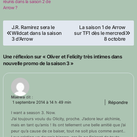
réunis dans la saison 2 de
Arrow ?
Navigation
J.R. Ramirez sera le
La saison 1 de Arrow
Wildcat dans la saison
sur TF1 dès le mercredi
de
3 d’Arrow
8 octobre
l’article
Une réflexion sur « Oliver et Felicity très intimes dans
nouvelle promo de la saison 3 »
Maëwa
dit :
Répondre
1 septembre 2014 à 14 h 49 min
I want a season 3. Now.
J’ai toujours voulu du Olicity, proche. J’adore leur alchimie,
mais en tant qu’amis ! Ils ont tellement une belle amitié que j’ai
peur qu’a cause de ce baiser, tout ne soit plus comme avant..