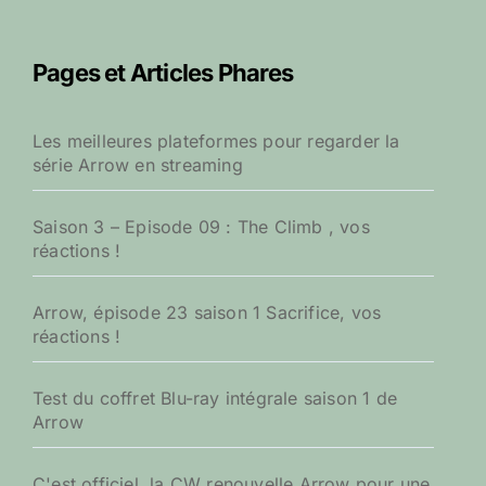
h
e
r
Pages et Articles Phares
c
h
e
Les meilleures plateformes pour regarder la
r
série Arrow en streaming
:
Saison 3 – Episode 09 : The Climb , vos
réactions !
Arrow, épisode 23 saison 1 Sacrifice, vos
réactions !
Test du coffret Blu-ray intégrale saison 1 de
Arrow
C'est officiel, la CW renouvelle Arrow pour une