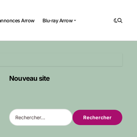
annonces Arrow
Blu-ray Arrow
Nouveau site
R
e
c
h