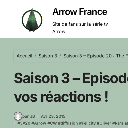
Passer
Arrow France
au
contenu
Site de fans sur la série tv
Arrow
Accueil
Saison 3
Saison 3 – Episode 20 : The Fa
Saison 3 – Episode
vos réactions !
par JB
Avr 23, 2015
#
3x20
#
Arrow
#
CW
#
diffusion
#
Felicity
#
Oliver
#
Ra's a