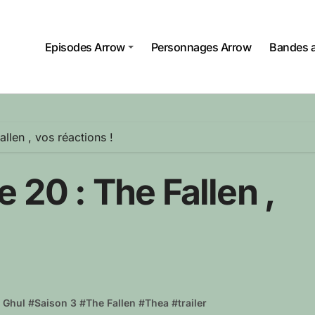
Episodes Arrow
Personnages Arrow
Bandes 
llen , vos réactions !
 20 : The Fallen ,
l Ghul
#
Saison 3
#
The Fallen
#
Thea
#
trailer