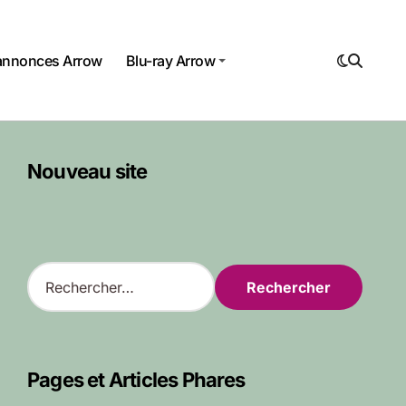
annonces Arrow
Blu-ray Arrow
Nouveau site
R
e
c
h
e
r
Pages et Articles Phares
c