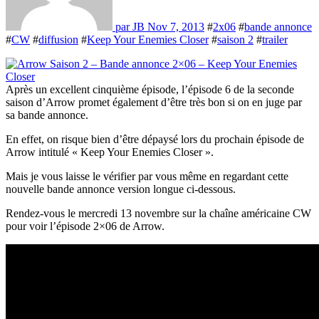
par JB
Nov 7, 2013
#
2x06
#
bande annonce
#
CW
#
diffusion
#
Keep Your Enemies Closer
#
saison 2
#
trailer
Après un excellent cinquième épisode, l’épisode 6 de la seconde
saison d’Arrow promet également d’être très bon si on en juge par
sa bande annonce.
En effet, on risque bien d’être dépaysé lors du prochain épisode de
Arrow intitulé « Keep Your Enemies Closer ».
Mais je vous laisse le vérifier par vous même en regardant cette
nouvelle bande annonce version longue ci-dessous.
Rendez-vous le mercredi 13 novembre sur la chaîne américaine CW
pour voir l’épisode 2×06 de Arrow.